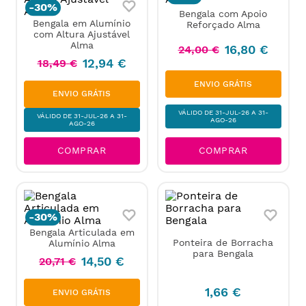
-
30%
Bengala com Apoio
Bengala em Alumínio
Reforçado Alma
com Altura Ajustável
Alma
16
,
80
€
24
,
00
€
12
,
94
€
18
,
49
€
PORTUGAL
ENVIO GRÁTIS
CONTINENTAL
PORTUGAL
ENVIO GRÁTIS
CONTINENTAL
VÁLIDO DE 31-JUL-26 A 31-
VÁLIDO DE 31-JUL-26 A 31-
AGO-26
AGO-26
COMPRAR
COMPRAR
-
30%
Bengala Articulada em
Ponteira de Borracha
Alumínio Alma
para Bengala
14
,
50
€
20
,
71
€
PORTUGAL
1
,
66
€
ENVIO GRÁTIS
CONTINENTAL