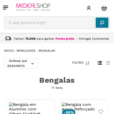
O que procura hoje?
Faltam
75.00
€
para ganhar
Portes grátis
- Portugal Continental
MOBILIDADE
BENGALAS
DESCONTO
Bengalas
17 itens
-
30%