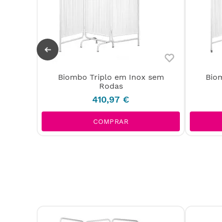
Biombo Triplo em Inox sem
Bio
das
Rodas
410
,
97
€
COMPRAR