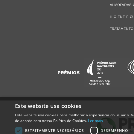
ALMOFADAS 
HIGIENE E C
TRATAMENTO
PRÉMIOS
Este website usa cookies
Este website usa cookies para melhorar a experiência do usuário. Ao
Alguém de
Pontinha
,
de acordo com nossa Política de Cookies.
Ler mais
Portugal
, acabou de comprar:
Luvas de Nitrilo Laranja sem
ESTRITAMENTE NECESSÁRIOS
DESEMPENHO
Pó Extra Resistentes (50 un.)