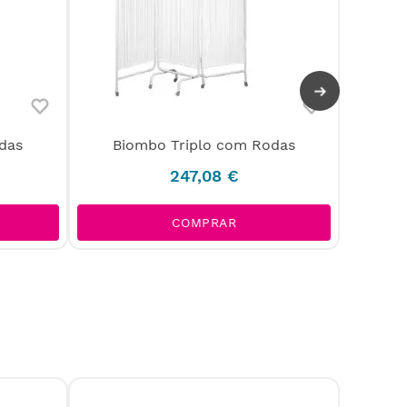
Bio
das
Biombo Triplo com Rodas
247
,
08
€
COMPRAR