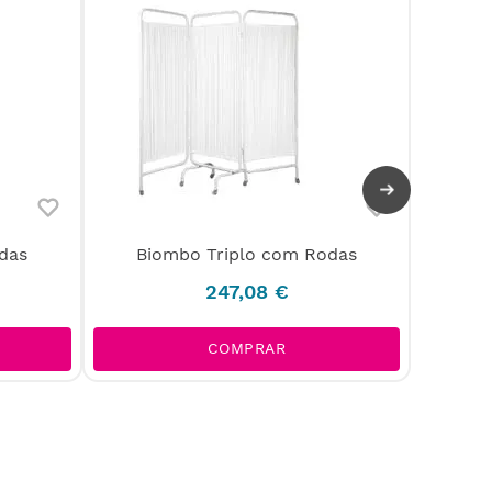
Bio
das
Biombo Triplo com Rodas
247
,
08
€
COMPRAR