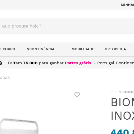
MINHA
ue procura hoje?
O CORPO
INCONTINÊNCIA
MOBILIDADE
ORTOPEDIA
Faltam
75.00
€
para ganhar
Portes grátis
- Portugal Continen
RODAS
:
MC04040
BIO
INO
440,