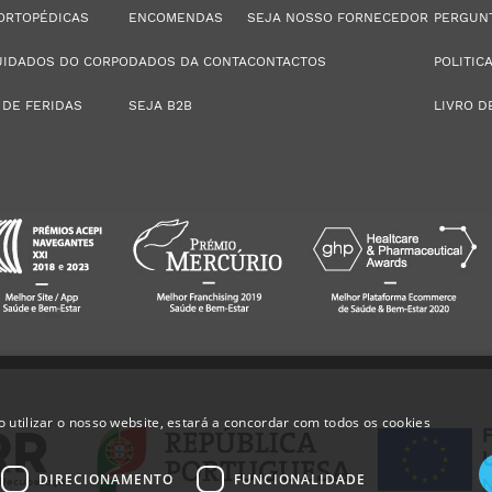
ORTOPÉDICAS
ENCOMENDAS
SEJA NOSSO FORNECEDOR
PERGUN
UIDADOS DO CORPO
DADOS DA CONTA
CONTACTOS
POLITIC
 DE FERIDAS
SEJA B2B
LIVRO D
 utilizar o nosso website, estará a concordar com todos os cookies
DIRECIONAMENTO
FUNCIONALIDADE