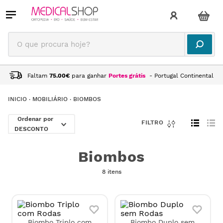
O que procura hoje?
Faltam
75.00
€
para ganhar
Portes grátis
- Portugal Continental
MOBILIÁRIO
BIOMBOS
DESCONTO
Biombos
8 itens
Biombo Triplo com
Biombo Duplo sem