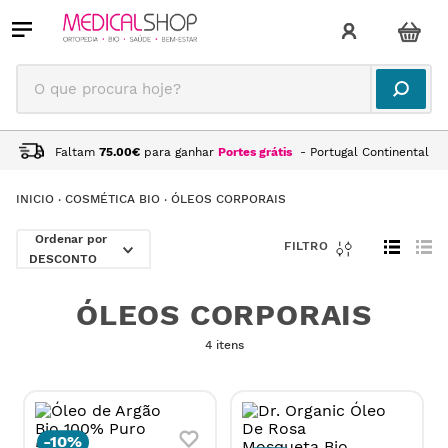
O que procura hoje?
Faltam
75.00
€
para ganhar
Portes grátis
- Portugal Continental
COSMÉTICA BIO
ÓLEOS CORPORAIS
DESCONTO
ÓLEOS CORPORAIS
4 itens
-
10%