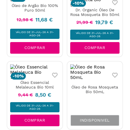
-
10%
Óleo de Argão Bio 100%
Dr. Organic Óleo De
Puro 50ml
Rosa Mosqueta Bio 50ml
11
,
68
€
12
,
98
€
19
,
79
€
21
,
99
€
VÁLIDO DE 31-JUL-26 A 31-
VÁLIDO DE 31-JUL-26 A 31-
AGO-26
AGO-26
COMPRAR
COMPRAR
-
10%
Óleo Essencial
Óleo de Rosa Mosqueta
Melaleuca Bio 10ml
Bio 50mL
8
,
50
€
9
,
44
€
VÁLIDO DE 31-JUL-26 A 31-
AGO-26
INDISPONIVEL
COMPRAR