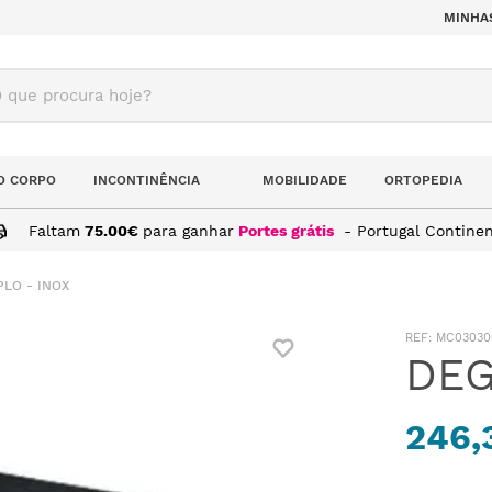
MINHA
ue procura hoje?
O CORPO
INCONTINÊNCIA
MOBILIDADE
ORTOPEDIA
Faltam
75.00
€
para ganhar
Portes grátis
- Portugal Continen
LO - INOX
:
MC03030
DEG
246,