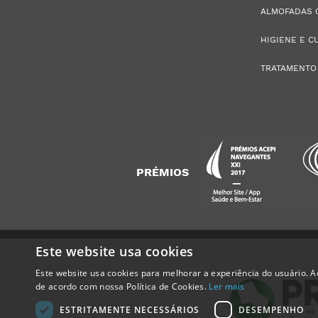
ALMOFADAS 
HIGIENE E C
TRATAMENTO
PRÉMIOS
Este website usa cookies
Este website usa cookies para melhorar a experiência do usuário. Ao
Alguém de
Ramada
,
Portugal
,
de acordo com nossa Política de Cookies.
Ler mais
acabou de comprar:
ESTRITAMENTE NECESSÁRIOS
DESEMPENHO
Resguardos ADA Confort 80 x