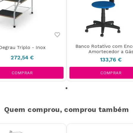
Banco Rotativo com Enc
Degrau Triplo - Inox
Amortecedor a Gá
272
,
54
€
133
,
76
€
COMPRAR
COMPRAR
Quem comprou, comprou também