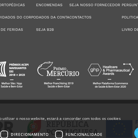
ORTOPÉDICAS
ENCOMENDAS
SEJA NOSSO FORNECEDOR
PERGUN
UIDADOS DO CORPO
DADOS DA CONTA
CONTACTOS
POLITIC
 DE FERIDAS
SEJA B2B
LIVRO D
 utilizar o nosso website, estará a concordar com todos os cookies
DIRECIONAMENTO
FUNCIONALIDADE