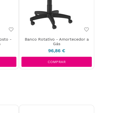
osto -
Banco Rotativo - Amortecedor a
s
Gás
96
,
86
€
COMPRAR