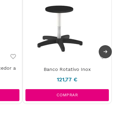
cedor a
Banco Rotativo Inox
121
,
77
€
COMPRAR