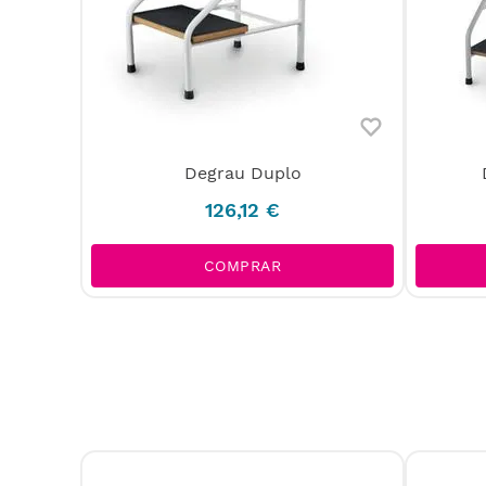
Degrau Duplo
126
,
12
€
COMPRAR