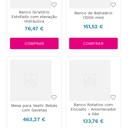
Banco Giratório
Banco de Balneário
Estofado com elevação
(1000 mm)
Hidráulica
151
,
52
€
76
,
47
€
COMPRAR
COMPRAR
Banco Rotativo com
Mesa para Vestir Bebés
Encosto - Amortecedor
com Gavetas
a Gás
463
,
27
€
133
,
76
€