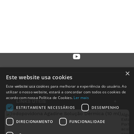
×
Este website usa cookies
PRODUTOS
+
Este website usa cookies para melhorar a experiência do usuário. Ao
utilizar o nosso website, estará a concordar com todos os cookies de
acordo com nossa Política de Cookies.
Ler mais
LINKS ÚTEIS
+
ESTRITAMENTE NECESSÁRIOS
DESEMPENHO
Algué
INSTITUCIONAL
+
Estarr
DIRECIONAMENTO
FUNCIONALIDADE
Portu
acabo
LEGAL
+
compr