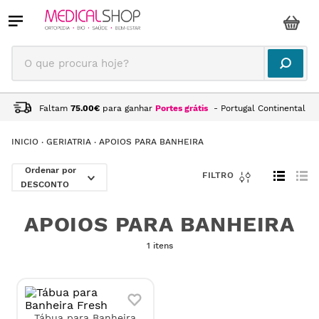
O que procura hoje?
Faltam
75.00
€
para ganhar
Portes grátis
- Portugal Continental
GERIATRIA
APOIOS PARA BANHEIRA
DESCONTO
APOIOS PARA BANHEIRA
1 itens
Tábua para Banheira