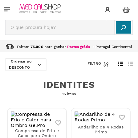
O que procura hoje?
Faltam
75.00
€
para ganhar
Portes grátis
- Portugal Continental
IDENTITES
DESCONTO
IDENTITES
15 itens
Andarilho de 4 Rodas
Compressa de Frio e
Primo
Calor para Ombro