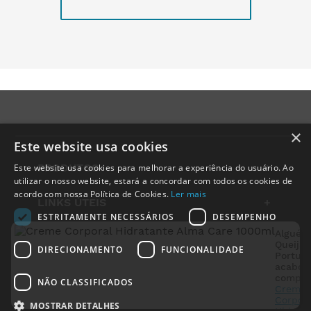
×
Este website usa cookies
PRODUTOS
+
Este website usa cookies para melhorar a experiência do usuário. Ao
utilizar o nosso website, estará a concordar com todos os cookies de
acordo com nossa Política de Cookies.
Ler mais
LINKS ÚTEIS
+
ESTRITAMENTE NECESSÁRIOS
DESEMPENHO
Alguém
INSTITUCIONAL
+
Queijas
DIRECIONAMENTO
FUNCIONALIDADE
Portuga
acabou
LEGAL
+
compra
NÃO CLASSIFICADOS
Creme
Corpora
MOSTRAR DETALHES
Hidrata