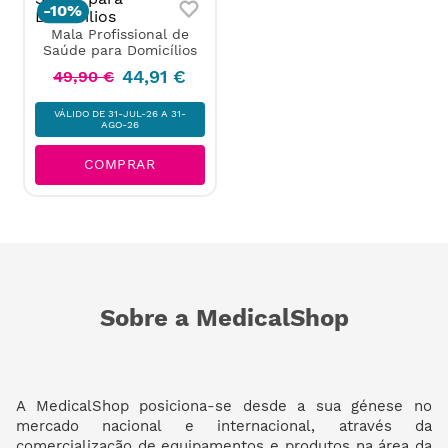
-
10%
Mala Profissional de
Saúde para Domicílios
44
,
91
€
49
,
90
€
VÁLIDO DE 31-JUL-26 A 31-
AGO-26
COMPRAR
Sobre a MedicalShop
A MedicalShop posiciona-se desde a sua génese no
mercado nacional e internacional, através da
comercialização de equipamentos e produtos na área da