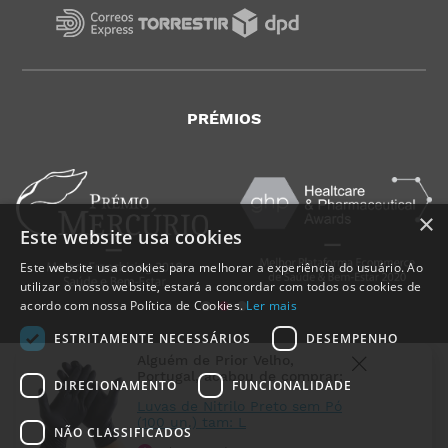
PRÉMIOS
×
Este website usa cookies
Este website usa cookies para melhorar a experiência do usuário. Ao
utilizar o nosso website, estará a concordar com todos os cookies de
acordo com nossa Política de Cookies.
Ler mais
ESTRITAMENTE NECESSÁRIOS
DESEMPENHO
Alguém de
Prior Velho
,
Portugal
, acabou de comprar:
DIRECIONAMENTO
FUNCIONALIDADE
Luvas de Nitrilo Preto sem Pó
(100 un.) tam: L
NÃO CLASSIFICADOS
MedicalShop - Saúde e Bem-Estar