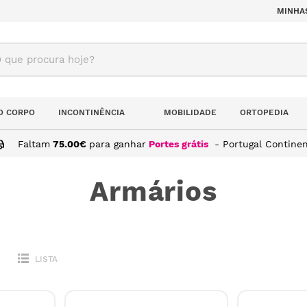
MINHA
ue procura hoje?
O CORPO
INCONTINÊNCIA
MOBILIDADE
ORTOPEDIA
Faltam
75.00
€
para ganhar
Portes grátis
- Portugal Continen
Armários
LISTA