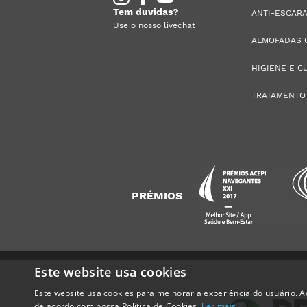
Tem duvidas?
ANTI-ESCAR
Use o nosso livechat
ALMOFADAS 
HIGIENE E C
TRATAMENTO
PRÉMIOS
Este website usa cookies
Este website usa cookies para melhorar a experiência do usuário. Ao
Alguém de
Vila Verde
,
de acordo com nossa Política de Cookies.
Ler mais