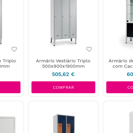
o Triplo
Armário Vestiário Triplo
Armário d
00mm
500x900x1900mm
com Caci
505
,
62
€
60
COMPRAR
C