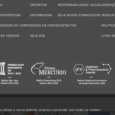
AS
FAVORITOS
RESPONSABILIDADE SOCIAL
CONDIÇÕ
ORTOPÉDICAS
ENCOMENDAS
SEJA NOSSO FORNECEDOR
PERGUN
UIDADOS DO CORPO
DADOS DA CONTA
CONTACTOS
POLITIC
 DE FERIDAS
SEJA B2B
LIVRO D
 utilizar o nosso website, estará a concordar com todos os cookies