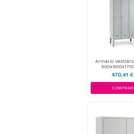
Armário Vestiári
500x900x17
470
,
41
€
COMPRAR