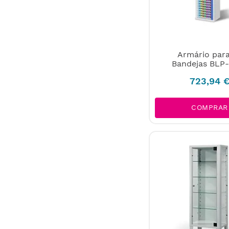
Armário par
Bandejas BLP
723
,
94
COMPRAR