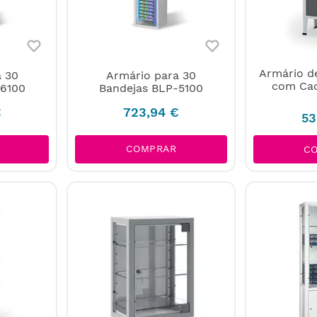
Armário d
a 30
Armário para 30
com Cac
-6100
Bandejas BLP-5100
€
723
,
94
€
53
COMPRAR
C