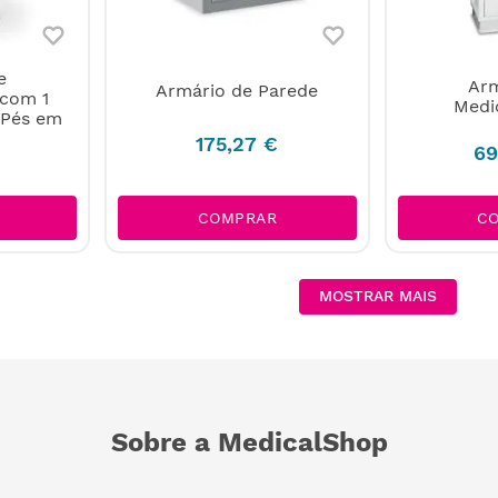
e
Arm
Armário de Parede
com 1
Medi
 Pés em
175
,
27
€
69
C
COMPRAR
MOSTRAR MAIS
Sobre a MedicalShop