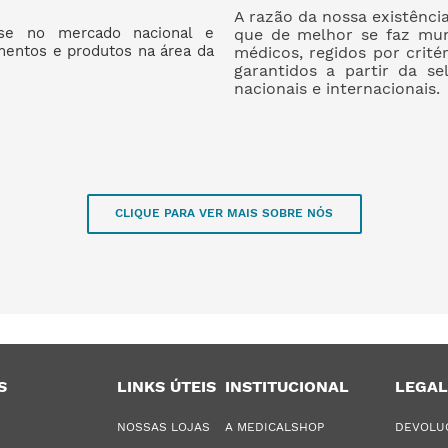
A razão da nossa existênci
se no mercado nacional e
que de melhor se faz mun
amentos e produtos na área da
médicos, regidos por crité
garantidos a partir da se
nacionais e internacionais.
CLIQUE PARA VER MAIS SOBRE NÓS
S
LINKS ÚTEIS
INSTITUCIONAL
LEGAL
NOSSAS LOJAS
A MEDICALSHOP
DEVOLU