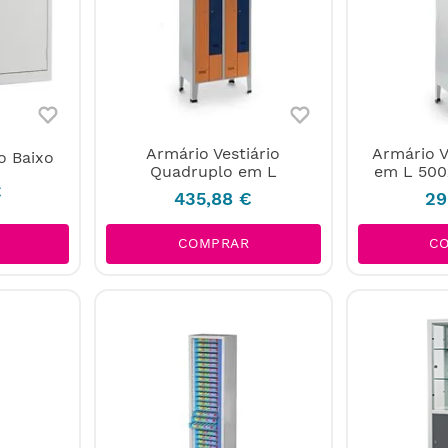
Armário Vestiário
Armário V
o Baixo
Quadruplo em L
em L 50
€
435
,
88
€
29
COMPRAR
C