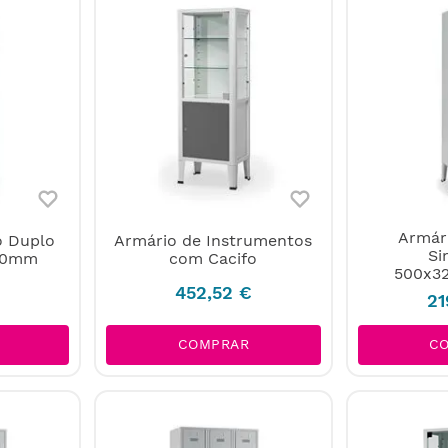
Armári
o Duplo
Armário de Instrumentos
Si
900mm
com Cacifo
500x3
452
,
52
€
21
COMPRAR
C