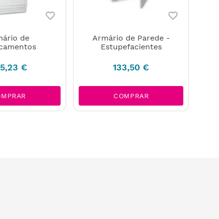
ário de
Armário de Parede -
camentos
Estupefacientes
5
,
23
€
133
,
50
€
OMPRAR
COMPRAR