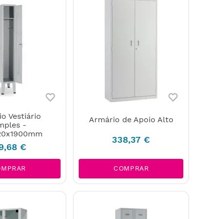
o Vestiário
Armário de Apoio Alto
mples -
20x1900mm
338
,
37
€
9
,
68
€
COMPRAR
OMPRAR