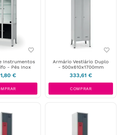
e Instrumentos
Armário Vestiário Duplo
fo - Pés Inox
- 500x610x1700mm
1
,
80
€
333
,
61
€
OMPRAR
COMPRAR