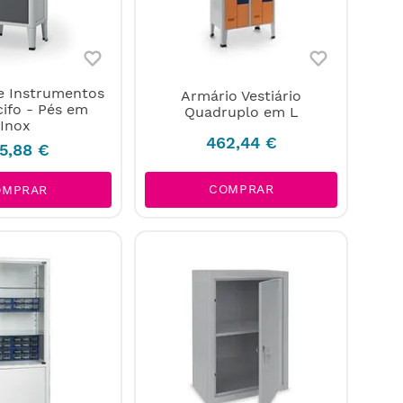
e Instrumentos
Armário Vestiário
ifo - Pés em
Quadruplo em L
Inox
462
,
44
€
5
,
88
€
COMPRAR
OMPRAR