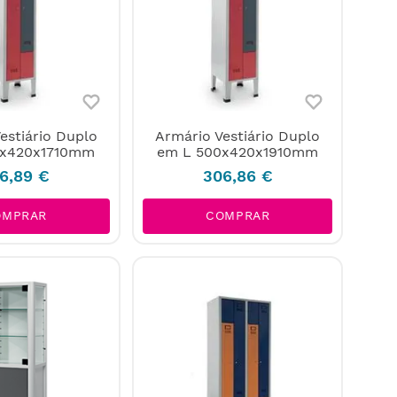
estiário Duplo
Armário Vestiário Duplo
0x420x1710mm
em L 500x420x1910mm
6
,
89
€
306
,
86
€
OMPRAR
COMPRAR