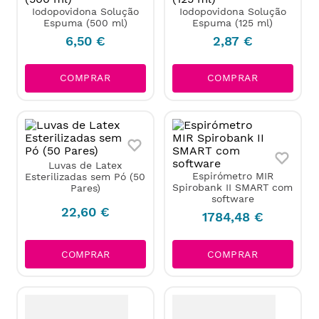
Iodopovidona Solução
Iodopovidona Solução
Espuma (500 ml)
Espuma (125 ml)
6
,
50
€
2
,
87
€
COMPRAR
COMPRAR
Luvas de Latex
Espirómetro MIR
Esterilizadas sem Pó (50
Spirobank II SMART com
Pares)
software
22
,
60
€
1784
,
48
€
COMPRAR
COMPRAR