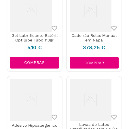
Gel Lubrificante Estéril
Cadeirão Relax Manual
Optilube Tubo 113gr
em Napa
5
,
10
€
378
,
25
€
COMPRAR
COMPRAR
Luvas de Latex
Adesivo Hipoalergénico
Esterilizadas com Pó (50