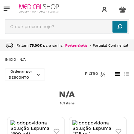
O que procura hoje?
Faltam
75.00
€
para ganhar
Portes grátis
- Portugal Continental
N/A
DESCONTO
N/A
161 itens