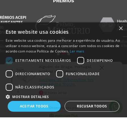
PRÉMIOS
×
Este website usa cookies
Este website usa cookies para melhorar a experiência do usuário. Ao
utilizar o nosso website, estará a concordar com todos os cookies de
acordo com nossa Política de Cookies.
Ler mais
ESTRITAMENTE NECESSÁRIOS
DESEMPENHO
Alguém de
Braga
,
Portugal
,
acabou de comprar:
DIRECIONAMENTO
FUNCIONALIDADE
Seringas de Tuberculina 1ml
com Agulha 100Un.
NÃO CLASSIFICADOS
MedicalShop - Saúde e Bem-Estar
19 horas atrás
MOSTRAR DETALHES
2011-2026 | Todos os direitos reservados
ACEITAR TODOS
RECUSAR TODOS
Desenvolvido por