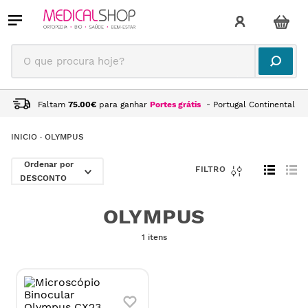
O que procura hoje?
Faltam
75.00
€
para ganhar
Portes grátis
- Portugal Continental
OLYMPUS
DESCONTO
OLYMPUS
1 itens