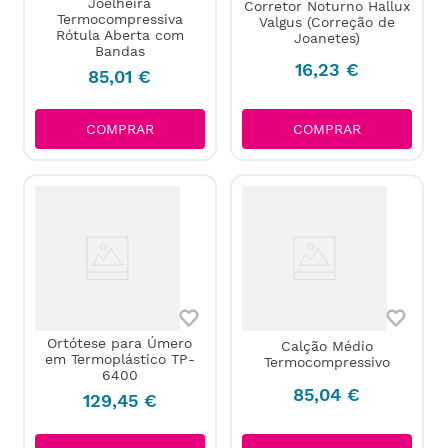
Joelheira
Corretor Noturno Hallux
Termocompressiva
Valgus (Correção de
Rótula Aberta com
Joanetes)
Bandas
16
,
23
€
85
,
01
€
COMPRAR
COMPRAR
Ortótese para Úmero
Calção Médio
em Termoplástico TP-
Termocompressivo
6400
85
,
04
€
129
,
45
€