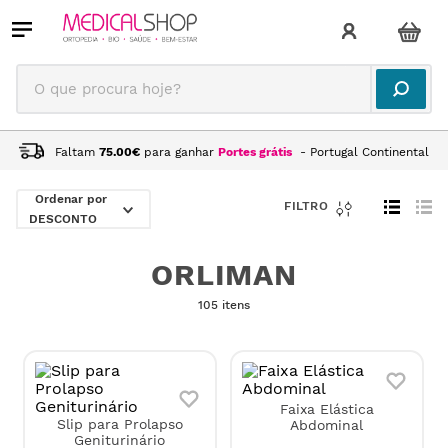
O que procura hoje?
Faltam
75.00
€
para ganhar
Portes grátis
- Portugal Continental
ORLIMAN
DESCONTO
ORLIMAN
105 itens
Faixa Elástica
Slip para Prolapso
Abdominal
Geniturinário