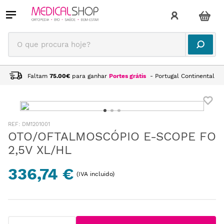
O que procura hoje?
Faltam
75.00
€
para ganhar
Portes grátis
- Portugal Continental
:
DM1201001
OTO/OFTALMOSCÓPIO E-SCOPE FO
2,5V XL/HL
336,74 €
(IVA incluido)