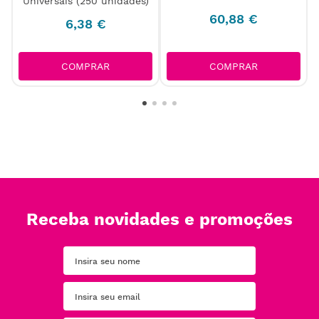
Universais (250 unidades)
60
,
88
€
6
,
38
€
COMPRAR
COMPRAR
Receba novidades e promoções