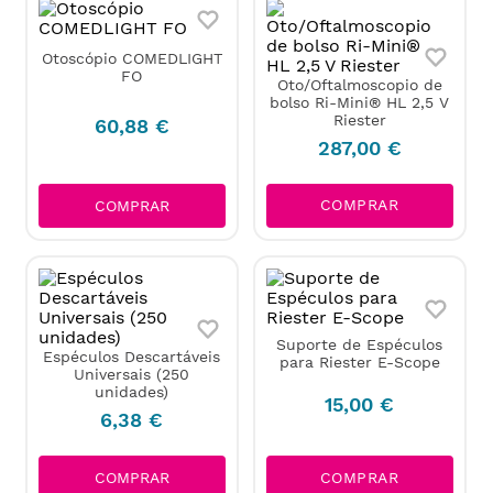
Otoscópio COMEDLIGHT
FO
Oto/Oftalmoscopio de
bolso Ri-Mini® HL 2,5 V
Riester
60
,
88
€
287
,
00
€
COMPRAR
COMPRAR
Suporte de Espéculos
Espéculos Descartáveis
para Riester E-Scope
Universais (250
unidades)
15
,
00
€
6
,
38
€
COMPRAR
COMPRAR