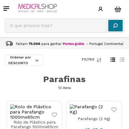
O que procura hoje?
Faltam
75.00
€
para ganhar
Portes grátis
- Portugal Continental
REABILITAÇÃO
PARAFINAS
DESCONTO
Parafinas
13 itens
Parafango (2 Kg)
Rolo de Plástico para
Parafango 1000mx65cm