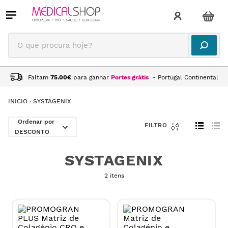
O que procura hoje?
Faltam
75.00
€
para ganhar
Portes grátis
- Portugal Continental
SYSTAGENIX
DESCONTO
SYSTAGENIX
2 itens