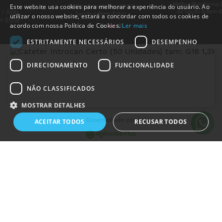
Este website usa cookies para melhorar a experiência do usuário. Ao
utilizar o nosso website, estará a concordar com todos os cookies de
acordo com nossa Política de Cookies.
Ler mais
ESTRITAMENTE NECESSÁRIOS
DESEMPENHO
DIRECIONAMENTO
FUNCIONALIDADE
NÃO CLASSIFICADOS
MedicalShop - Saúde e Bem-Estar
2011-2026 | Todos os direitos reservados
MOSTRAR DETALHES
Desenvolvido por
ACEITAR TODOS
RECUSAR TODOS
Estritamente necessários
Desempenho
Direcionamento
Funcionalidade
Não classificados
Os cookies estritamente necessários permitem a funcionalidade central do
website, como login de usuário e gestão da conta. O site não pode ser
utilizado corretamente sem os cookies estritamente necessários.