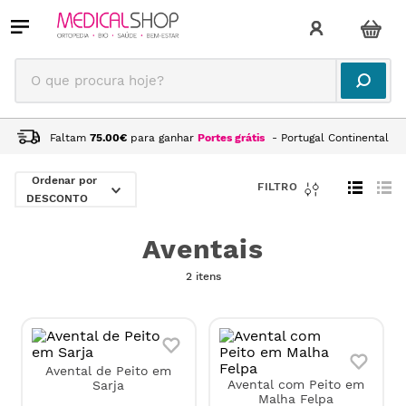
O que procura hoje?
Faltam
75.00
€
para ganhar
Portes grátis
- Portugal Continental
VESTUÁRIO
AVENTAIS
DESCONTO
Aventais
2 itens
Avental de Peito em
Avental com Peito em
Sarja
Malha Felpa