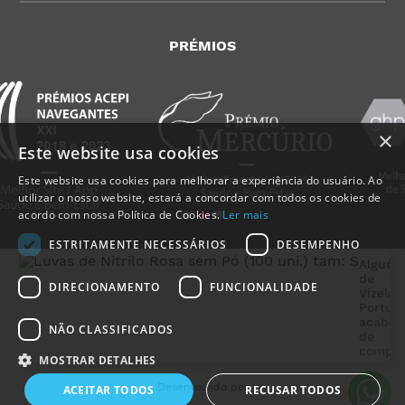
PRÉMIOS
×
Este website usa cookies
Este website usa cookies para melhorar a experiência do usuário. Ao
utilizar o nosso website, estará a concordar com todos os cookies de
acordo com nossa Política de Cookies.
Ler mais
ESTRITAMENTE NECESSÁRIOS
DESEMPENHO
Alguém
de
DIRECIONAMENTO
FUNCIONALIDADE
Vizela
,
Portuga
acabou
NÃO CLASSIFICADOS
de
MedicalShop - Saúde e Bem-Estar
compra
2011-2026 | Todos os direitos reservados
MOSTRAR DETALHES
Luvas 
Nitrilo
Desenvolvido por
ACEITAR TODOS
RECUSAR TODOS
Rosa