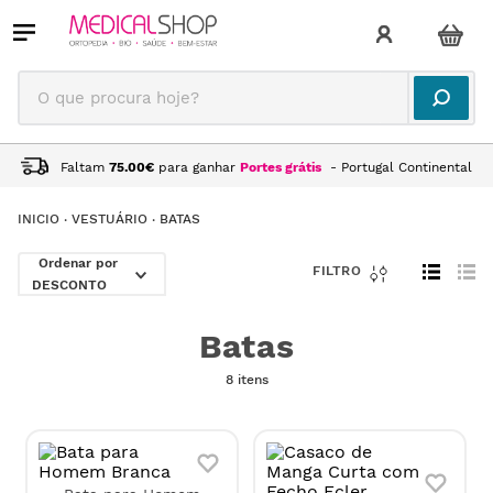
O que procura hoje?
Faltam
75.00
€
para ganhar
Portes grátis
- Portugal Continental
VESTUÁRIO
BATAS
DESCONTO
Batas
8 itens