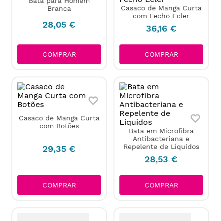
Bata para Homem
Casaco de Manga Curta
Branca
com Fecho Ecler
28
,
05
€
36
,
16
€
COMPRAR
COMPRAR
Casaco de Manga Curta
com Botões
Bata em Microfibra
Antibacteriana e
Repelente de Líquidos
29
,
35
€
28
,
53
€
COMPRAR
COMPRAR