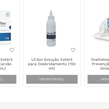
Estéril
UCSol Solução Estéril
Toalhete
Carvão
para Desbridamento (150
Prevençã
ni.)
ml)
Sina
EL
INDISPONIVEL
INDI