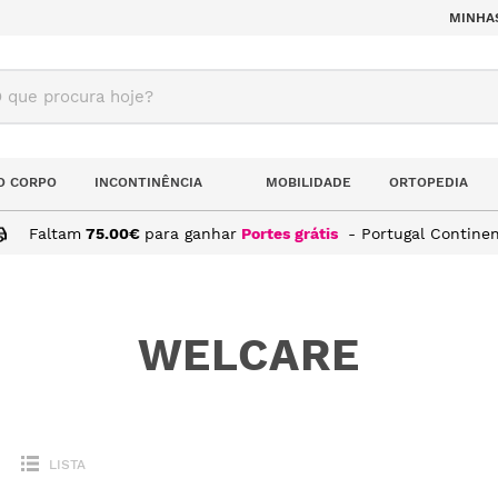
MINHA
ue procura hoje?
O CORPO
INCONTINÊNCIA
MOBILIDADE
ORTOPEDIA
Faltam
75.00
€
para ganhar
Portes grátis
- Portugal Continen
WELCARE
LISTA