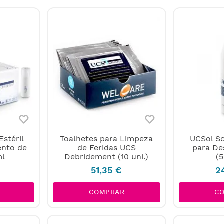
Estéril
Toalhetes para Limpeza
UCSol So
ento de
de Feridas UCS
para De
ml
Debridement (10 uni.)
(
51
,
35
€
2
COMPRAR
C