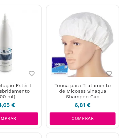
lução Estéril
Touca para Tratamento
sbridamento
de Micoses Sinaqua
500 ml)
Shampoo Cap
4
,
65
€
6
,
81
€
OMPRAR
COMPRAR