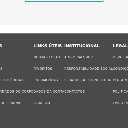
S
LINKS ÚTEIS
INSTITUCIONAL
LEGAL
NOSSAS LOJAS
A MEDICALSHOP
DEVOLU
AS
FAVORITOS
RESPONSABILIDADE SOCIAL
CONDIÇÕ
ORTOPÉDICAS
ENCOMENDAS
SEJA NOSSO FORNECEDOR
PERGUN
UIDADOS DO CORPO
DADOS DA CONTA
CONTACTOS
POLITIC
 DE FERIDAS
SEJA B2B
LIVRO D