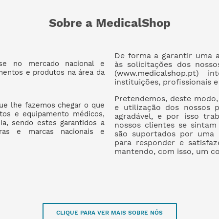
Sobre a MedicalShop
De forma a garantir uma a
se no mercado nacional e
às solicitações dos nossos
amentos e produtos na área da
(
www.medicalshop.pt
) in
instituições, profissionais
Pretendemos, deste modo, 
que lhe fazemos chegar o que
e utilização dos nossos
utos e equipamento médicos,
agradável, e por isso tr
mia, sendo estes garantidos a
nossos clientes se sintam 
iras e marcas nacionais e
são suportados por uma e
para responder e satisfaz
mantendo, com isso, um co
CLIQUE PARA VER MAIS SOBRE NÓS