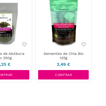
s de Abóbora
Sementes de Chia Bio
io 250g
125g
,
25
€
2
,
49
€
OMPRAR
COMPRAR