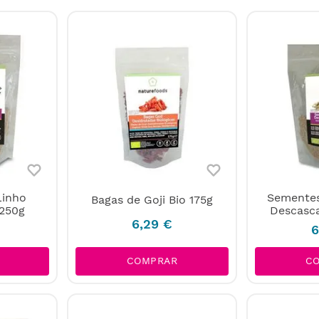
Linho
Semente
Bagas de Goji Bio 175g
 250g
Descasca
6
,
29
€
COMPRAR
C