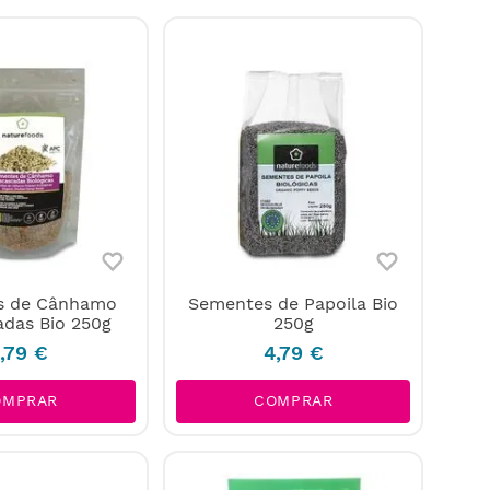
s de Cânhamo
Sementes de Papoila Bio
das Bio 250g
250g
6
,
79
€
4
,
79
€
OMPRAR
COMPRAR