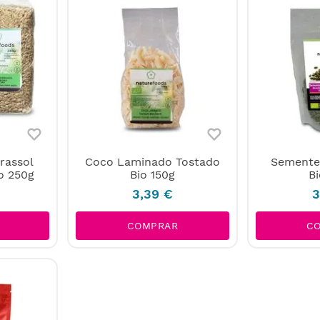
rassol
Coco Laminado Tostado
Semente
o 250g
Bio 150g
B
3
,
39
€
3
COMPRAR
C