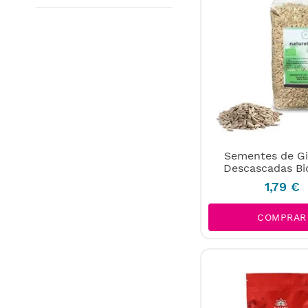
Sementes de Gi
Descascadas Bi
1
,
79
€
COMPRAR