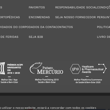
AS
FAVORITOS
RESPONSABILIDADE SOCIAL
CONDIÇÕ
ORTOPÉDICAS
ENCOMENDAS
SEJA NOSSO FORNECEDOR
PERGUN
UIDADOS DO CORPO
DADOS DA CONTA
CONTACTOS
POLITIC
 DE FERIDAS
SEJA B2B
LIVRO D
 utilizar o nosso website, estará a concordar com todos os cookies