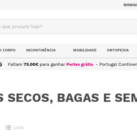
MINHA
ue procura hoje?
O CORPO
INCONTINÊNCIA
MOBILIDADE
ORTOPEDIA
Faltam
75.00
€
para ganhar
Portes grátis
- Portugal Continen
 SECOS, BAGAS E S
LISTA