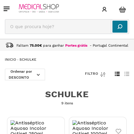
O que procura hoje?
Faltam
75.00
€
para ganhar
Portes grátis
- Portugal Continental
SCHULKE
DESCONTO
SCHULKE
9 itens