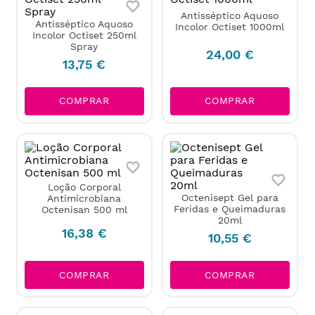
Antisséptico Aquoso
Antisséptico Aquoso
Incolor Octiset 1000ml
Incolor Octiset 250ml
Spray
24
,
00
€
13
,
75
€
COMPRAR
COMPRAR
Loção Corporal
Octenisept Gel para
Antimicrobiana
Feridas e Queimaduras
Octenisan 500 ml
20ml
16
,
38
€
10
,
55
€
COMPRAR
COMPRAR