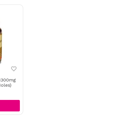
 1300mg
oles)