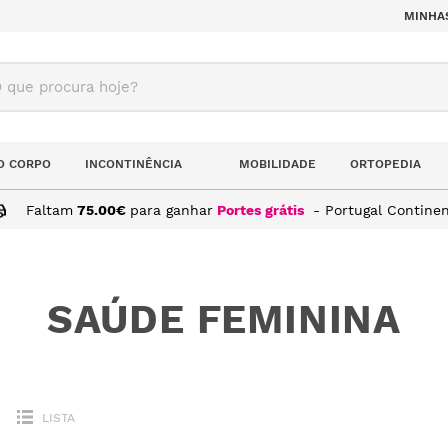
MINHA
ue procura hoje?
O CORPO
INCONTINÊNCIA
MOBILIDADE
ORTOPEDIA
Faltam
75.00
€
para ganhar
Portes grátis
- Portugal Continen
SAÚDE FEMININA
LISTA